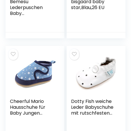
Bemesu
bisgaard baby
Lederpuschen
star,Blau,26 EU
Baby
Krabbelschuhe
Hausschuhe
Mädchen und
Junge Kinder
Lauflernschuhe aus
echtem Leder
(Beige, Eule aus
Wildleder, EU 23-
24)
Cheerful Mario
Dotty Fish weiche
Hausschuhe für
Leder Babyschuhe
Baby Jungen
mit rutschfesten
Mädchen Baby
Wildledersohlen.
Lauflernschuhe
Kleinkind Schuhe.
Krabbelschuhe
Mädchen und