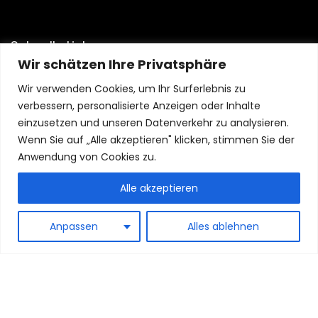
Schnelle Links
Wir schätzen Ihre Privatsphäre
Home
Wir verwenden Cookies, um Ihr Surferlebnis zu
Blog
verbessern, personalisierte Anzeigen oder Inhalte
Shop
einzusetzen und unseren Datenverkehr zu analysieren.
Wenn Sie auf „Alle akzeptieren" klicken, stimmen Sie der
Aussagen
Anwendung von Cookies zu.
Datenschutzrichtlinie
Alle akzeptieren
Geschäftsbedingungen
Affiliate-Offenlegung
Anpassen
Alles ablehnen
© 2024 Logibuy.de Alle Rechte vorbehalten.
Als Amazon-Partner verdiene ich an qualifizierten Käufen.