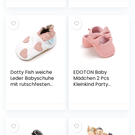
Baby Crib Schuhe
Jungen. Einfach nur
Anti-Rutsch
grau. 3-4 Jahre (27
EU)
Dotty Fish weiche
EDOTON Baby
Leder Babyschuhe
Mädchen 2 Pcs
mit rutschfesten
Kleinkind Party
Wildledersohlen.
Schuhe Mit
Krabbelschuhe,
Stirnband, Weiß,
Kleinkind Schuhe.
Gr.- 0-6
Mädchen. (17-27
Monate/Hersteller
EU…
größe- 1