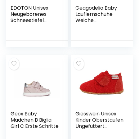
EDOTON Unisex
Geagodelia Baby
Neugeborenes
Lauflernschuhe
Schneestiefel
Weiche
Weiche Sohlen
Krabbelschuhe
Streifen Bootie
Babyschuhe für
Kleinkind Stiefel
Kleinkind Jungen
Niedlich Stiefel
Mädchen FX-12102
Socke Einstellbar
(3-6 Monate, Weiß)
(6-9 Monate, D_
Dunkelgrau)
Geox Baby
Giesswein Unisex
Mädchen B Biglia
Kinder Oberstaufen
Girl C Erste Schritte
Ungefüttert
Hausschuhe, Feuer
31226 EU