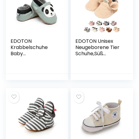
EDOTON
EDOTON Unisex
Krabbelschuhe
Neugeborene Tier
Baby
Schuhe,Süß
LederLauflernschuh
rutschfest Sohle
e Mädchen mit
Weich Winter
weichen
Warm Haus Innen
Wildledersohlen
Ausdruck Stiefel
Lederschuhe Baby
zum Baby Jungs
Jungen Mädchen
Mädchen
Hausschuhe 0-24
Monate