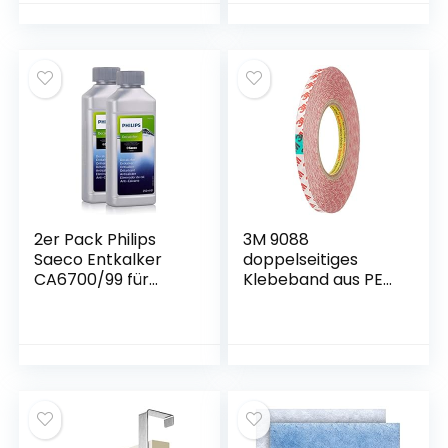
Tierhaare,
Fusselrolle Lint
Remover für
Kleidung, Stoffe
Sofa,Hundehaare
und Katzenhaare
Fuzz Shaver
2er Pack Philips
3M 9088
Saeco Entkalker
doppelseitiges
CA6700/99 für
Klebeband aus PET,
Espressomaschine
stark klebend,
n /
verschiedene
Kaffeevollautomat
Breiten wählbar / 9
en à 250 ml
mm x 50 m