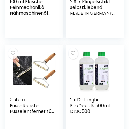
100 ml Flasche
2 Stk Klingelschild
Feinmechaniköl
selbstklebend –
Nähmaschinenöl
MADE IN GERMANY
Universalöl – Hohe
– Namensschild mit
Viskosität – Harzt
Gravur – Schild für
nicht &
Haustür und
geruchsneutral –
Briefkasten –
Ideal für…
Briefkastenschild
wetterfest,
Kunststoff
2 stück
2 x DeLonghi
Fusselbürste
EcoDecalk 500ml
Fusselentferner für
DLSC500
Teppich,Tragbarer
Fusselrasierer,Haar
entferner