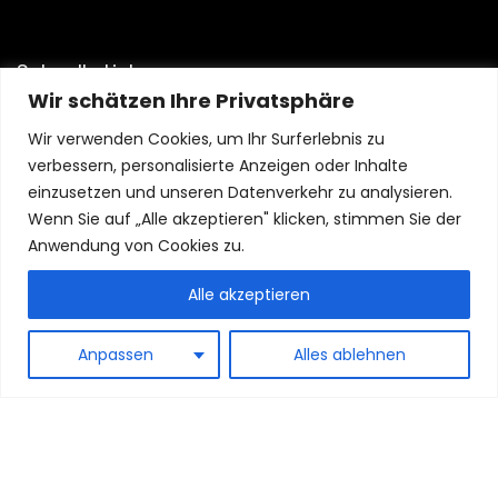
Schnelle Links
Wir schätzen Ihre Privatsphäre
Home
Wir verwenden Cookies, um Ihr Surferlebnis zu
Blog
verbessern, personalisierte Anzeigen oder Inhalte
Shop
einzusetzen und unseren Datenverkehr zu analysieren.
Wenn Sie auf „Alle akzeptieren" klicken, stimmen Sie der
Aussagen
Anwendung von Cookies zu.
Datenschutzrichtlinie
Alle akzeptieren
Geschäftsbedingungen
Affiliate-Offenlegung
Anpassen
Alles ablehnen
© 2024 Logibuy.de Alle Rechte vorbehalten.
Als Amazon-Partner verdiene ich an qualifizierten Käufen.