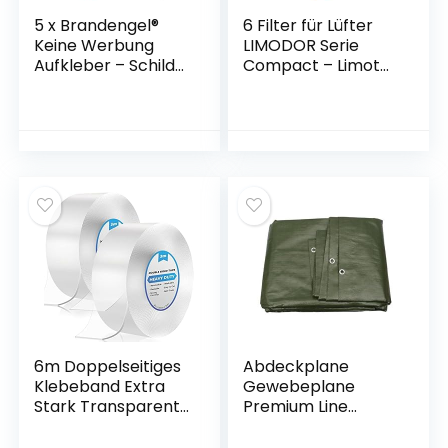
5 x Brandengel®
6 Filter für Lüfter
Keine Werbung
LIMODOR Serie
Aufkleber – Schild
Compact – Limot
grau schattiert
Lüftungsgeräte
Folie (Stop Bitte
Ersatzfilter
Keine Kostenlose
Staubfilter Luftfilter
Zeitung, Flyer,
Limodor Filter Art.
Handzettel,
Nr.: 00070 – Made
Wurfsendungen,
in Germany
Wochenblätter,
Werbung) für den
Briefkasten – 5
Stück
6m Doppelseitiges
Abdeckplane
Klebeband Extra
Gewebeplane
Stark Transparent,
Premium Line
2 Rollen Nano
140g/m² grün, 2m x
Double Sided Tape,
3m = 6m², 25