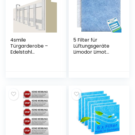
4smile
5 Filter für
Türgarderobe –
Lüftungsgeräte
Edelstahl
Limodor Limot
Türhakenleiste zum
Lüfterserie
Einhängen
compact 00070
universell,
Lüfter Ersatzfilter
platzsparend –
Staubfilter Luftfilter
Türgarderobe zum
Einhängen,
Kleiderhaken Tür,
solide Türhaken
zum Einhängen