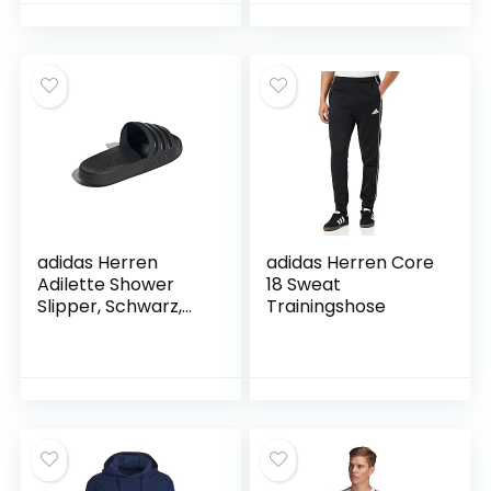
Knie-Taschen –
Chirurgischer Stahl
Schwarz – 48
und klares Acryl…
adidas Herren
adidas Herren Core
Adilette Shower
18 Sweat
Slipper, Schwarz,
Trainingshose
43 EU