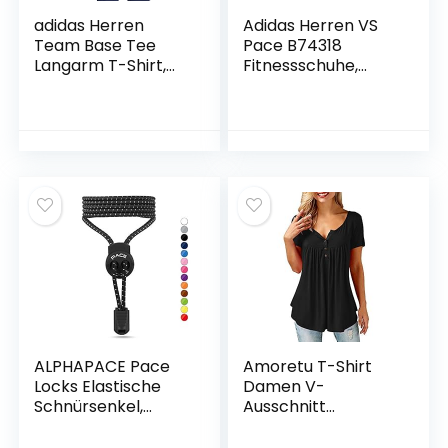
adidas Herren
Adidas Herren VS
Team Base Tee
Pace B74318
Langarm T-Shirt,
Fitnessschuhe,
black, M
Grau (Gray
B74318), 42 EU
ALPHAPACE Pace
Amoretu T-Shirt
Locks Elastische
Damen V-
Schnürsenkel,
Ausschnitt
Schuhbänder ohne
Knopfleiste Bluse
Schnüren, Slip-on
Solide Tunika