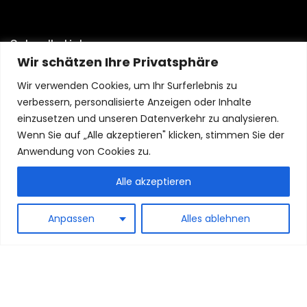
Schnelle Links
Wir schätzen Ihre Privatsphäre
Home
Wir verwenden Cookies, um Ihr Surferlebnis zu
Blog
verbessern, personalisierte Anzeigen oder Inhalte
Shop
einzusetzen und unseren Datenverkehr zu analysieren.
Wenn Sie auf „Alle akzeptieren" klicken, stimmen Sie der
Aussagen
Anwendung von Cookies zu.
Datenschutzrichtlinie
Alle akzeptieren
Geschäftsbedingungen
Affiliate-Offenlegung
Anpassen
Alles ablehnen
© 2024 Logibuy.de Alle Rechte vorbehalten.
Als Amazon-Partner verdiene ich an qualifizierten Käufen.