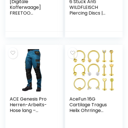
[Digitale
6 Stück Anti
Kofferwaage]
WILDFLEISCH
FREETOO
Piercing Discs |
Gepäckwaage
Erste Hilfe bei
tragbare
Wildfleisch Keloid &
Hängewaage LCD-
entzündeten
Anzeige mit
Piercings | Piercing
Hintergrundbeleuc
Notfall Set (6 Stück
htung Tara-
Anti Wildfleisch
Funktion…
Discs)
ACE Genesis Pro
AceFun 16G
Herren-Arbeits-
Cartilage Tragus
Hose lang –
Helix Ohrringe
Männer-Cargo-
Piercing
Hosen für die Arbeit
Lippenringe labret
– Stretch-Bund &
Monroe Studs