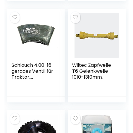
Beflockungsbeutel
…
Schlauch 4.00-16
Wiltec Zapfwelle
gerades Ventil für
T6 Gelenkwelle
Traktor,
1010-1310mm
Landwirtschaft
830Nm 540U/min,
PTO-Shaft, 74kW
(100PS), 2X 1 3/8″ 6
Zähne