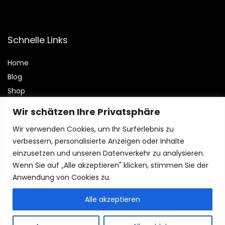
Schnelle Links
Home
Blog
Shop
Wir schätzen Ihre Privatsphäre
Aussagen
Wir verwenden Cookies, um Ihr Surferlebnis zu
Datenschutzrichtlinie
verbessern, personalisierte Anzeigen oder Inhalte
Geschäftsbedingungen
einzusetzen und unseren Datenverkehr zu analysieren.
Affiliate-Offenlegung
Wenn Sie auf „Alle akzeptieren" klicken, stimmen Sie der
Anwendung von Cookies zu.
Alle akzeptieren
© 2024 Logibuy.de Alle Rechte vorbehalten.