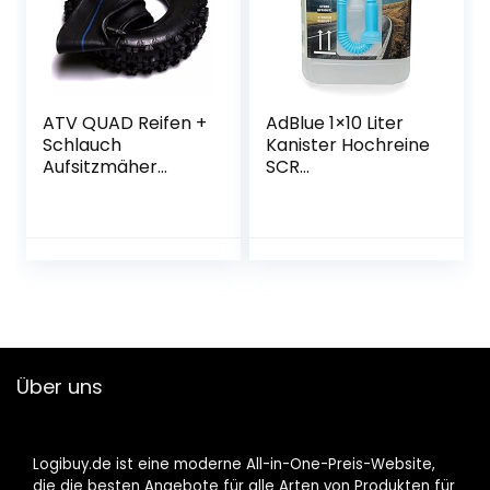
ATV QUAD Reifen +
AdBlue 1×10 Liter
Schlauch
Kanister Hochreine
Aufsitzmäher
SCR
Reifen Mantel
Harnstofflösung
Pocket Bike Kinder
Addtive
Elektro Quadreifen
Dieselkraftsstoffre
4.10-6
iniger ISO 22241
geeignet für VW
Audi Mercedes
Sharan
Über uns
Logibuy.de ist eine moderne All-in-One-Preis-Website,
die die besten Angebote für alle Arten von Produkten für