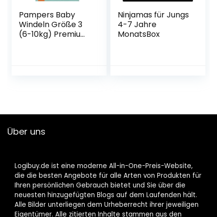
Pampers Baby
Ninjamas für Jungs
Windeln Größe 3
4-7 Jahre
(6-10kg) Premium
MonatsBox
Protection, Midi,
BIG PACK, bester
Komfort und
Schutz für
empfindliche…
Über uns
Logibuy.de ist eine moderne All-in-One-Preis-Website,
die die besten Angebote für alle Arten von Produkten für
Ihren persönlichen Gebrauch bietet und Sie über die
neuesten hinzugefügten Blogs auf dem Laufenden hält.
Alle Bilder unterliegen dem Urheberrecht ihrer jeweiligen
Eigentümer. Alle zitierten Inhalte stammen aus den