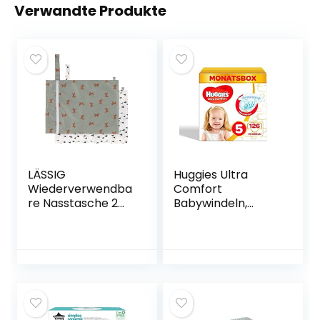
Verwandte Produkte
LÄSSIG
Huggies Ultra
Wiederverwendba
Comfort
re Nasstasche 2
Babywindeln,
Stück/Wet bag
Größe 5 (11–25 kg),
Little Forest Fox
126 Stück
(Verpackung kann
variieren)