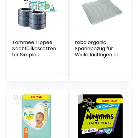
Tommee Tippee
roba organic
Nachfüllkassetten
Spannbezug für
für Simplee
Wickelauflagen Lil
Sangenic
Planet – für
Windeleimer,
Unterlagen 75 x 85
Antibakterieller
cm –
Schutz, 6er-Pack
Abnehmbarer
Bezug aus Bio
Baumwolle – GOTS
zertifiziert – Frosty
Green